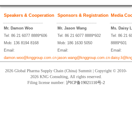
Speakers & Cooperation
Sponsors & Registration
Media Coo
_________________
_________________
_________
Mr. Damon Woo
Mr. Jason Wang
Ms. Daisy L
Tel: 86 21 6077 8889*606
Tel: 86 21 6077 8889*602
Tel: 86 21 6
Mob: 136 8194 8168
Mob: 186 1630 5050
8889*601
Email:
Email:
Email:
damon.woo@knggroup.com.cn
jason.wang@knggroup.com.cn
daisy.li@kn
2026 Global Pharma Supply Chain (China) Summit | Copyright © 2010-
2026 KNG Consulting, All rights reserved.
Filing license number:
沪ICP备19021110号-2