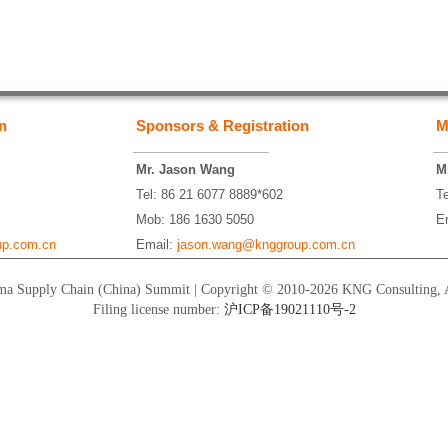
n
Sponsors & Registration
M
_________________
_
Mr. Jason Wang
M
Tel: 86 21 6077 8889*602
T
Mob: 186 1630 5050
E
p.com.cn
Email:
jason.wang@knggroup.com.cn
a Supply Chain (China) Summit | Copyright © 2010-2026 KNG Consulting, Al
Filing license number:
沪ICP备19021110号-2