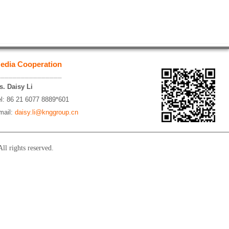
edia Cooperation
________________
s. Daisy Li
el: 86 21 6077 8889*601
mail:
daisy.li@knggroup.cn
l rights reserved.