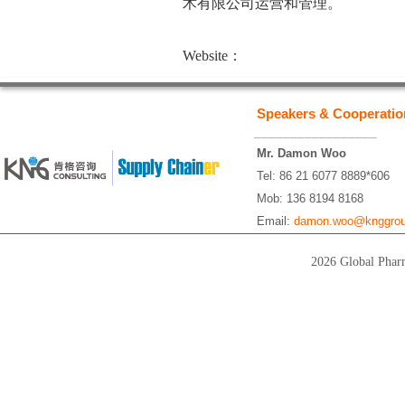
术有限公司运营和管理。
Website：
Speakers & Cooperatio
_________________
Mr. Damon Woo
Tel: 86 21 6077 8889*606
Mob: 136 8194 8168
Email:
damon.woo@knggrou
2026 Global Pharm