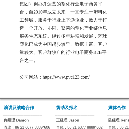
集团）创办并运营的塑化行业电子商务平
台，自
2010
年成立以来，一直专注于塑料化
工领域，服务于行业上下游企业，致力于打
造一个开放、协同、繁荣的塑化产业链信息
服务生态系统。经过多年耕耘和发展，环球
塑化已成为中国起步较早、数据丰富、客户
量较大、客户群较广的行业电子商务
B2B
平
台之一。
公司网站：
https://www.pvc123.com/
演讲及战略合作
赞助及报名
媒体合作
_________________
_________________
_________
仵经理 Damon
王经理 Jason
陈经理 Ren
直线：86 21 6077 8889*606
直线：86 21 6077 8889*602
直线：86 21 